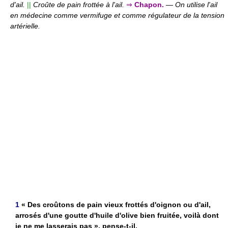
d'ail.
||
Croûte de pain frottée à l'ail.
⇒
Chapon.
—
On utilise l'ail
en médecine comme vermifuge et comme régulateur de la tension
artérielle.
1
« Des croûtons de pain vieux frottés d'oignon ou d'ail,
arrosés d'une goutte d'huile d'olive bien fruitée, voilà dont
je ne me lasserais pas », pense-t-il.