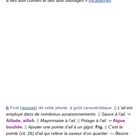
a des aulx cultivés et des aulx sauvages »
(
Académie
).
b
Fruit (
gousse
) de cette plante, à goût caractéristique.
||
L'ail est
employé dans de nombreux assaisonnements.
||
Sauce à l'ail.
⇒
Aillade, ailloli.
||
Mayonnaise à l'ail.
||
Potage à l'ail.
⇒
Aigue
boulide.
||
Ajouter une pointe d'ail à un gigot.
Fig.
||
C'est la
pointe
(cit. 26)
d'ail qui relève la saveur d'un quartier.
—
Beurre