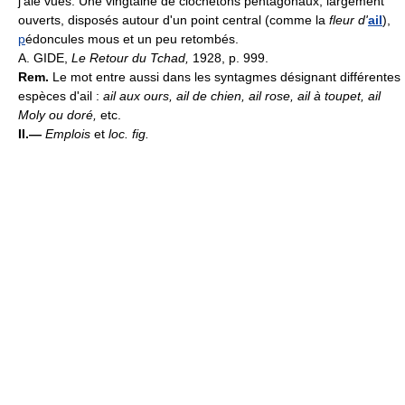
j'aie vues. Une vingtaine de clochetons pentagonaux, largement
ouverts, disposés autour d'un point central (comme la
fleur d'
ail
),
p
édoncules mous et un peu retombés.
A. GIDE,
Le Retour du Tchad,
1928, p. 999.
Rem.
Le mot entre aussi dans les syntagmes désignant différentes
espèces d'ail :
ail aux ours, ail de chien, ail rose, ail à toupet, ail
Moly ou doré,
etc.
II.—
Emplois
et
loc. fig.