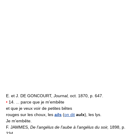
E. et J. DE GONCOURT,
Journal,
oct. 1870, p. 647.
•
14. ... parce que je m'embête
et que je veux voir de petites bêtes
rouges sur les choux, les
ails
(
on dit
aulx
), les lys.
Je m'embête.
F. JAMMES,
De l'angélus de l'aube à l'angélus du soir,
1898, p.
234.