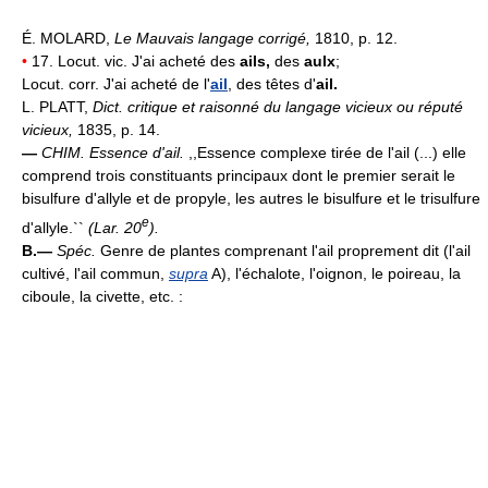
É. MOLARD,
Le Mauvais langage corrigé,
1810, p. 12.
•
17. Locut. vic. J'ai acheté des
ails,
des
aulx
;
Locut. corr. J'ai acheté de l'
ail
, des têtes d'
ail.
L. PLATT,
Dict. critique et raisonné du langage vicieux ou réputé
vicieux,
1835, p. 14.
—
CHIM.
Essence d'ail.
,,Essence complexe tirée de l'ail (...) elle
comprend trois constituants principaux dont le premier serait le
bisulfure d'allyle et de propyle, les autres le bisulfure et le trisulfure
e
d'allyle.``
(
Lar. 20
).
B.—
Spéc.
Genre de plantes comprenant l'ail proprement dit (l'ail
cultivé, l'ail commun,
supra
A), l'échalote, l'oignon, le poireau, la
ciboule, la civette, etc. :