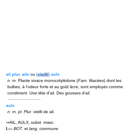
ail plur. ails
ou
(
vieilli
) aulx
n.
m.
Plante vivace monocotylédone (
Fam.
liliacées) dont les
bulbes, à l'odeur forte et au goût âcre, sont employés comme
condiment. Une tête d'ail. Des gousses d'ail.
————————
aulx
n.
m.
pl.
Plur.
vieilli de ail.
⇒AIL, AULX, subst. masc.
I.—
BOT.
et
lang. commune.