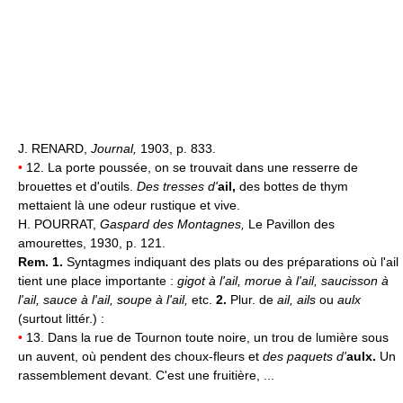
J. RENARD,
Journal,
1903, p. 833.
•
12. La porte poussée, on se trouvait dans une resserre de
brouettes et d'outils.
Des tresses d'
ail,
des bottes de thym
mettaient là une odeur rustique et vive.
H. POURRAT,
Gaspard des Montagnes,
Le Pavillon des
amourettes, 1930, p. 121.
Rem. 1.
Syntagmes indiquant des plats ou des préparations où l'ail
tient une place importante :
gigot à l'ail, morue à l'ail, saucisson à
l'ail, sauce à l'ail, soupe à l'ail,
etc.
2.
Plur. de
ail, ails
ou
aulx
(surtout littér.) :
•
13. Dans la rue de Tournon toute noire, un trou de lumière sous
un auvent, où pendent des choux-fleurs et
des paquets d'
aulx.
Un
rassemblement devant. C'est une fruitière, ...