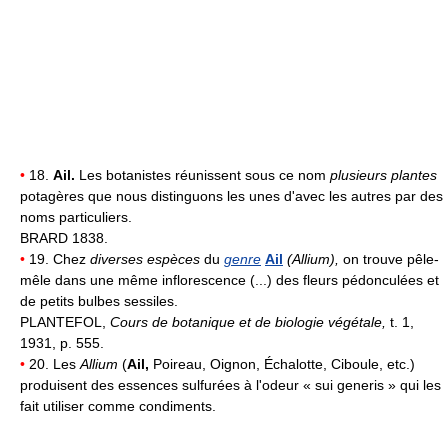
•
18.
Ail.
Les botanistes réunissent sous ce nom
plusieurs plantes
potagères que nous distinguons les unes d'avec les autres par des
noms particuliers.
BRARD 1838.
•
19. Chez
diverses espèces
du
genre
Ail
(Allium),
on trouve pêle-
mêle dans une même inflorescence (...) des fleurs pédonculées et
de petits bulbes sessiles.
PLANTEFOL,
Cours de botanique et de biologie végétale,
t. 1,
1931, p. 555.
•
20. Les
Allium
(
Ail,
Poireau, Oignon, Échalotte, Ciboule, etc.)
produisent des essences sulfurées à l'odeur « sui generis » qui les
fait utiliser comme condiments.