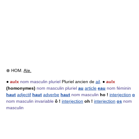
⊗ HOM.
Aïe.
●
aulx
nom masculin pluriel
Pluriel ancien de
ail
. ●
aulx
(homonymes)
nom masculin pluriel
au
article
eau
nom féminin
haut
adjectif
haut
adverbe
haut
nom masculin
ho !
interjection
o
nom masculin invariable
ô !
interjection
oh !
interjection
os
nom
masculin