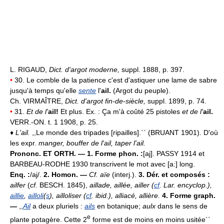
L. RIGAUD,
Dict. d'argot moderne,
suppl. 1888, p. 397.
•
30. Le comble de la patience c'est d'astiquer une lame de sabre
jusqu'à temps qu'elle
sente
l'
ail.
(Argot du peuple).
Ch. VIRMAÎTRE,
Dict. d'argot fin-de-siècle,
suppl. 1899, p. 74.
•
31.
Et de l'
ail!
Et plus. Ex. : Ça m'à coûté 25 pistoles
et de l'
ail.
VERR.-ON. t. 1 1908, p. 25.
♦
L'ail.
,,Le monde des tripades [ripailles].`` (BRUANT 1901). D'où
les expr.
manger, bouffer de l'ail, taper l'ail.
Prononc. ET ORTH. — 1. Forme phon. :
[aj]. PASSY 1914 et
BARBEAU-RODHE 1930 transcrivent le mot avec [a:] long.
Enq. :
/aj/.
2. Homon. —
Cf. aïe
(interj.).
3. Dér. et composés :
ailfer
(
cf.
BESCH. 1845),
aillade, aillée, ailler (
cf
. Lar. encyclop.),
aillie
,
ailloli
(
s
), ailloliser (
cf
. ibid.), alliacé, allière.
4. Forme graph.
—
,,
Ail
a deux pluriels :
ails
en botanique;
aulx
dans le sens de
e
plante potagère. Cette 2
forme est de moins en moins usitée``