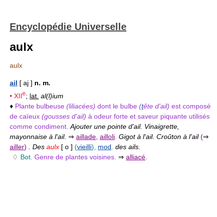
Encyclopédie Universelle
aulx
aulx
ail
[ aj ]
n. m.
e
•
XII
;
lat.
al(l)ium
♦
Plante bulbeuse
(liliacées)
dont le bulbe
(
t
ête d'ail)
est composé
de caïeux
(gousses d'ail)
à odeur forte et saveur piquante utilisés
comme condiment.
Ajouter une pointe d'ail. Vinaigrette,
mayonnaise à l'ail.
⇒
aillade
,
ailloli
.
Gigot à l'ail. Croûton à l'ail
(
⇒
ailler
)
. Des
aulx
[ o ]
(
vieilli
),
mod
.
des ails.
♢
Bot.
Genre de plantes voisines.
⇒
alliacé
.