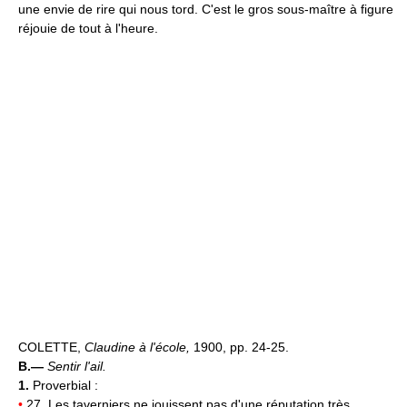
une envie de rire qui nous tord. C'est le gros sous-maître à figure
réjouie de tout à l'heure.
COLETTE,
Claudine à l'école,
1900, pp. 24-25.
B.—
Sentir l'ail.
1.
Proverbial :
•
27. Les taverniers ne jouissent pas d'une réputation très