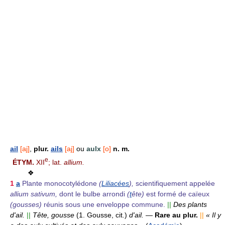
ail
[aj]
,
plur.
ails
[aj]
ou
aulx
[o]
n. m.
e
ÉTYM.
XII
; lat.
allium.
❖
1
a
Plante monocotylédone
(
Liliacées
),
scientifiquement appelée
allium sativum,
dont le bulbe arrondi
(
t
ête)
est formé de caïeux
(gousses)
réunis sous une enveloppe commune.
||
Des plants
d'ail.
||
Tête, gousse
(1. Gousse, cit.)
d'ail.
—
Rare au plur.
||
« Il y