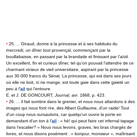
•
25. ... Giraud, donne à la princesse et à ses habitués du
mercredi, un dîner tout provençal, commençant par la
bouillabaisse, en passant par la brandade et finissant par l'
aïoli.
Un excellent, fin et curieux dîner, tel qu'on pouvait l'attendre de ce
charmant vicieux de vieil universitaire, aspirant par la princesse
aux 30.000 francs du Sénat. La princesse, qui est dans ses jours
où elle ne boit, ni ne mange, est toute gaie dans cette gaieté un
peu
à l'
ail
qui l'entoure.
E. et J. DE GONCOURT,
Journal,
avr. 1868, p. 423.
•
26. ... il fait sombre dans le grenier, et nous nous attardons à des
images qui nous font rire, des Albert Guillaume, d'un raide! Tout
d'un coup nous sursautons, car quelqu'un ouvre la porte en
demandant d'un
ton à l'
ail
: « hé! qui peut faire cet infernal tapage
dans l'escalier? » Nous nous levons, graves, les bras chargés de
livres, et nous disons posément : « bonjour, monsieur », maîtrisant