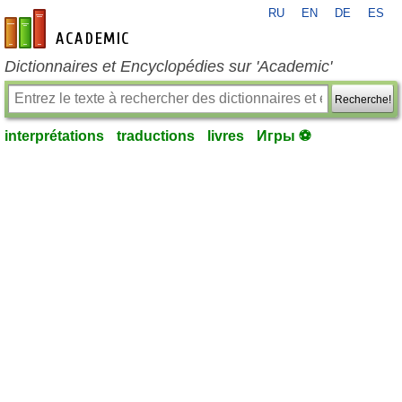
RU
EN
DE
ES
fr-academic.com
Dictionnaires et Encyclopédies sur 'Academic'
Recherche!
interprétations
traductions
livres
Игры ⚽