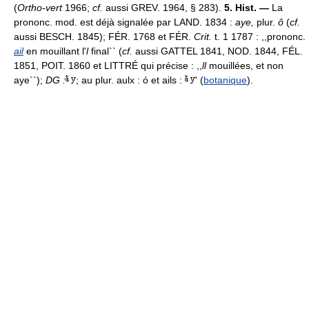
(
Ortho-vert
1966;
cf.
aussi GREV. 1964, § 283).
5. Hist. —
La
prononc. mod. est déjà signalée par LAND. 1834 :
aye,
plur.
ô
(
cf.
aussi BESCH. 1845); FÉR. 1768 et FÉR.
Crit.
t. 1 1787 : ,,prononc.
ail
en mouillant l'
l
final`` (
cf.
aussi GATTEL 1841, NOD. 1844, FÉL.
1851, POIT. 1860 et LITTRÉ qui précise : ,,
ll
mouillées, et non
aye``);
DG :
; au plur. aulx : ó et ails :
' (
botanique
).