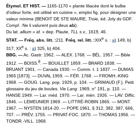
Étymol. ET HIST. —
1165-1170 « plante liliacée dont le bulbe
d'odeur forte, est utilisé en cuisine », emploi fig. pour désigner une
valeur minime (BENOIT DE STE MAURE,
Troie,
éd. Joly ds GDF.
Compl. :
Ne li valurent puis deus
alz
).
Du lat.
allium
«
id.
» dep. Plaute,
TLL s.v.,
1619, 46.
e
STAT. — Fréq. abs. litt. :
211.
Fréq. rel. litt. :
XIX
s. :
a
) 149, b)
e
317; XX
s. :
a
) 325, b) 404.
BBG. —
Ac. Gastr. 1962. — ALEX. 1768. — BÉL. 1957. — Bible
8
1912. — BOISS.
. — BOUILLET 1859. — BRARD 1838. —
BRUANT 1901. — Canada 1930. — Comm. t. 1 1837. — DUMAS
1965 [1873]. — DUVAL 1959. — FÉR. 1768. — FROMH.-KING
1968. — GOUG. Lang. pop. 1929, p. 104. — GRIMAUD (F.). Petit
glossaire du jeu de boules.
Vie Lang.
1969, n° 191, p. 110. —
HANSE 1949. — Lar. méd. 1970. — Lar. mén. 1926. — LAV. Diffic.
1846. — LEMEUNIER 1969. — LITTRÉ-ROBIN 1865. — MONT.
1967. — NYSTEN 1814-20. — POPE 1961, § 312, 382, 387, 666,
707. — PRÉV. 1755. — PRIVAT-FOC. 1870. — THOMAS 1956. —
TONDR.-VILL. 1968.