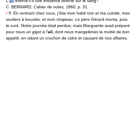
L'
ail
exerce-t-il une influence directe sur le sang?
C. BERNARD,
Cahier de notes,
1860, p. 31.
•
9. En rentrant chez nous, j'ôtai mon habit noir et ma culotte, mes
souliers à boucles, et mon chapeau. Le père Gérard monta, puis
le curé. Notre journée était perdue; mais Marguerite avait préparé
pour nous
un gigot à l'
ail,
dont nous mangeâmes la moitié de bon
appétit, en vidant un cruchon de cidre et causant de nos affaires.