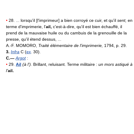
•
28. ... lorsqu'il [l'imprimeur] a bien corroyé ce cuir, et qu'il
sent,
en
terme d'imprimerie, l'
ail,
c'est-à-dire, qu'il est bien échauffé, il
prend de la mauvaise huile ou du cambuis de la grenouille de la
presse, qu'il étend dessus, ...
A.-F. MOMORO,
Traité élémentaire de l'imprimerie,
1794, p. 29.
3.
Infra
C (
ex
. 30).
C.—
Argot
:
•
29.
Ail
(à l').
Brillant, reluisant. Terme militaire :
un mors astiqué à
l'
ail.