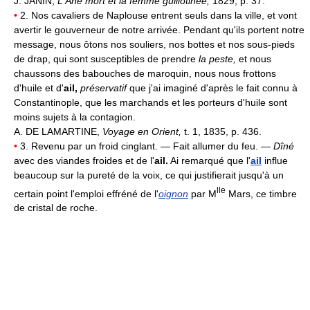
J. JANIN,
L'Âne mort et la femme guillotinée,
1829, p. 37.
•
2. Nos cavaliers de Naplouse entrent seuls dans la ville, et vont
avertir le gouverneur de notre arrivée. Pendant qu'ils portent notre
message, nous ôtons nos souliers, nos bottes et nos sous-pieds
de drap, qui sont susceptibles de prendre
la peste,
et nous
chaussons des babouches de maroquin, nous nous frottons
d'huile et d'
ail,
préservatif
que j'ai imaginé d'après le fait connu à
Constantinople, que les marchands et les porteurs d'huile sont
moins sujets à la contagion.
A. DE LAMARTINE,
Voyage en Orient,
t. 1, 1835, p. 436.
•
3. Revenu par un froid cinglant. — Fait allumer du feu. —
Dîné
avec des viandes froides et de l'
ail.
Ai remarqué que l'
ail
influe
beaucoup sur la pureté de la voix, ce qui justifierait jusqu'à un
lle
certain point l'emploi effréné de l'
oignon
par M
Mars, ce timbre
de cristal de roche.